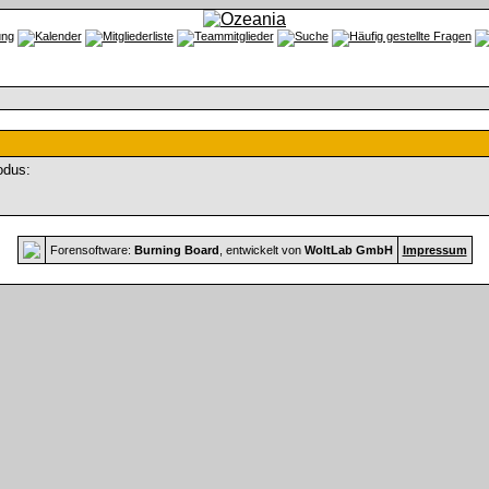
odus:
Forensoftware:
Burning Board
, entwickelt von
WoltLab GmbH
Impressum